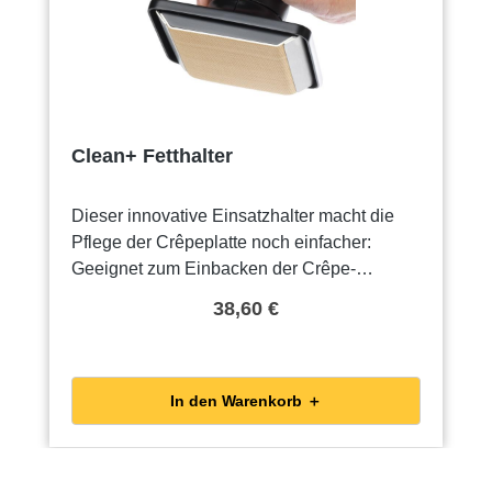
Clean+ Fetthalter
Dieser innovative Einsatzhalter macht die
Pflege der Crêpeplatte noch einfacher:
Geeignet zum Einbacken der Crêpe-
PlatteGeeignet zum Einfetten der Platte vor
38,60 €
dem GebrauchGeeignet für die Reinigung
der Platte zwischen den
EinsätzenVerwenden Sie 1 bis 3 Filze (im
Lieferumfang enthalten) und lassen Sie sie
In den Warenkorb ＋
dank des Drehgriffs einfach einrasten.