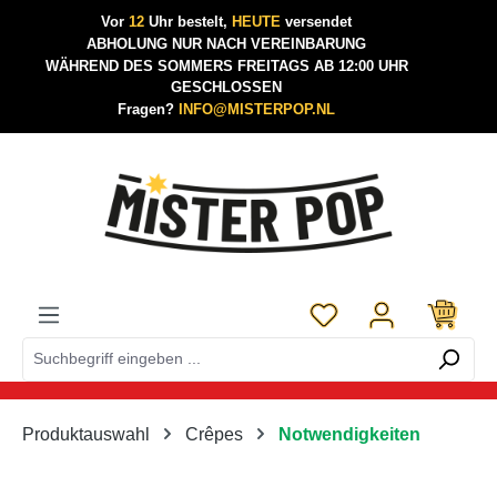
Vor
12
Uhr bestelt,
HEUTE
versendet
Zum Hauptinhalt springen
ABHOLUNG NUR NACH VEREINBARUNG
WÄHREND DES SOMMERS FREITAGS AB 12:00 UHR
GESCHLOSSEN
Fragen?
INFO@MISTERPOP.NL
Du hast 0 Produkte a
Produktauswahl
Crêpes
Notwendigkeiten