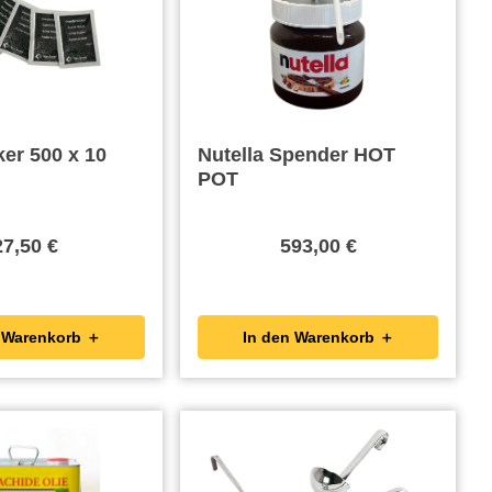
er 500 x 10
Nutella Spender HOT
POT
27,50 €
593,00 €
In den Warenkorb ＋
In den Warenkorb ＋