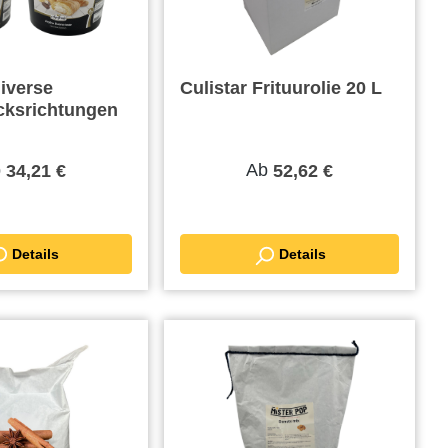
diverse
Culistar Frituurolie 20 L
ksrichtungen
b
Ab
34,21 €
52,62 €
Details
Details