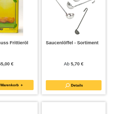
ss Frittieröl
Saucenlöffel - Sortiment
Ab
65,00 €
5,70 €
In den Warenkorb ＋
Details