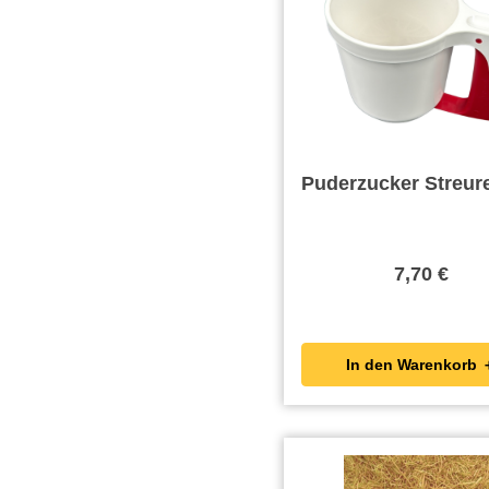
Puderzucker Streur
7,70 €
In den Wa