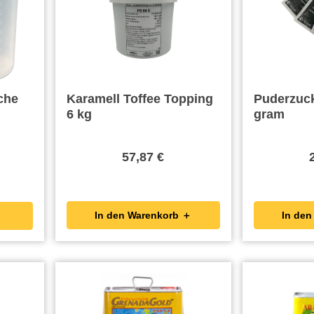
Karamell Toffee Topping
Puderzuck
6 kg
gram
57,87 €
In den Warenkorb ＋