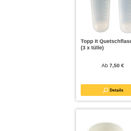
Topp It Quetschflasche
(3 x tülle)
Ab
7,50 €
Details