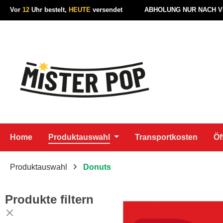
Vor
12
Uhr bestelt,
HEUTE
versendet
ABHOLUNG NUR NACH 
 Hauptinhalt springen
Zur Suche springen
Zur Hauptnavigation springen
Home
Produktauswahl
Transportkosten
Öf
Produktauswahl
Donuts
Produkte filtern