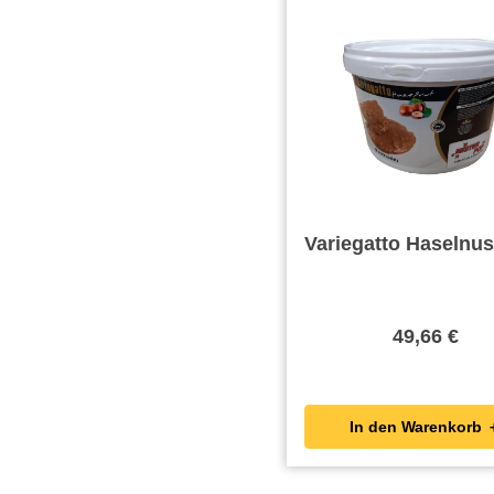
Variegatto Haselnu
49,66 €
In den Wa