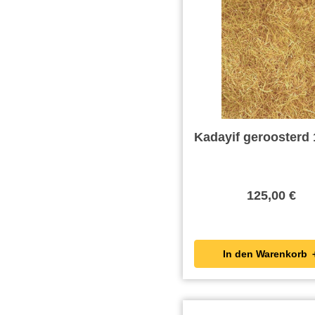
Kadayif geroosterd 
125,00 €
In den Wa