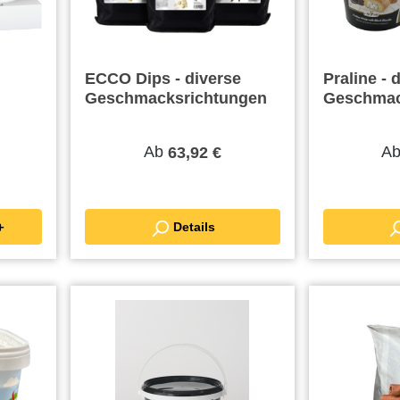
ECCO Dips - diverse
Praline - 
Geschmacksrichtungen
Geschmac
Ab
A
63,92 €
renkorb ＋
Details