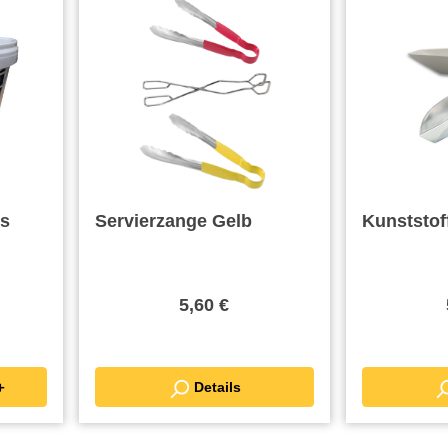
ss
Servierzange Gelb
Kunststof
5,60 €
renkorb ＋
Details