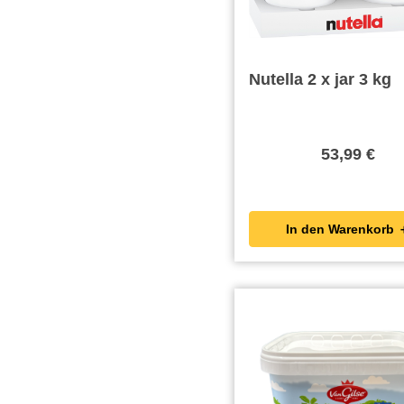
Nutella 2 x jar 3 kg
53,99 €
In den Wa