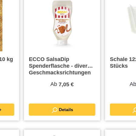
10 kg
ECCO SalsaDip
Schale 12
Spenderflasche - diverse
Stücks
Geschmacksrichtungen
Ab
A
7,05 €
renkorb ＋
Details