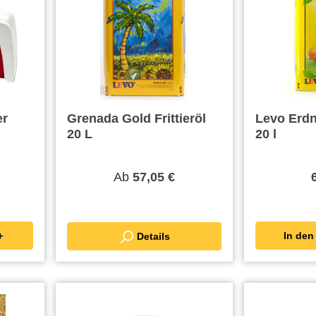
er
Grenada Gold Frittieröl
Levo Erdnu
20 L
20 l
Ab
57,05 €
renkorb ＋
Details