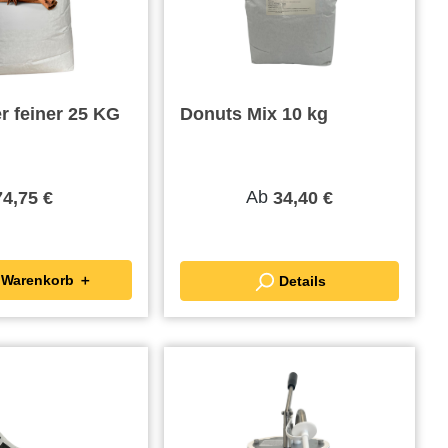
r feiner 25 KG
Donuts Mix 10 kg
Ab
74,75 €
34,40 €
In den Warenkorb ＋
Details