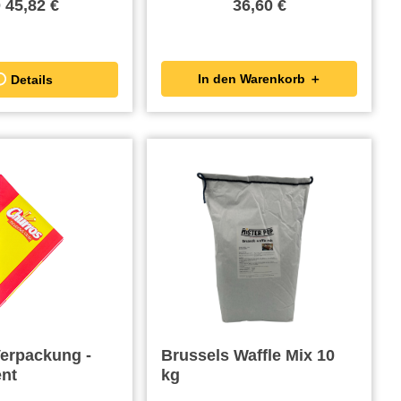
b
45,82 €
36,60 €
In den Warenkorb ＋
Details
erpackung -
Brussels Waffle Mix 10
nt
kg