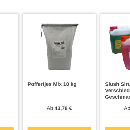
Poffertjes Mix 10 kg
Slush Siru
Verschie
Geschmac
Ab
A
43,78 €