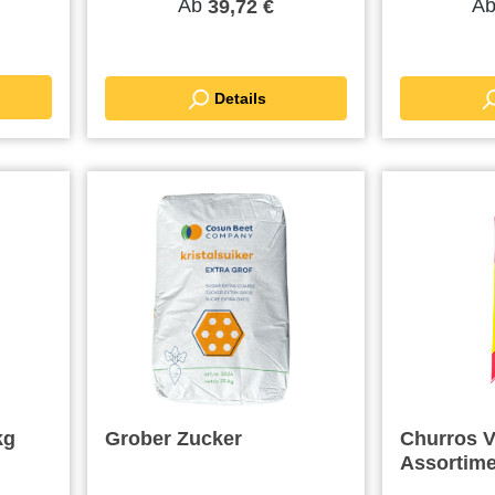
Ab
A
39,72 €
Details
kg
Grober Zucker
Churros V
Assortime