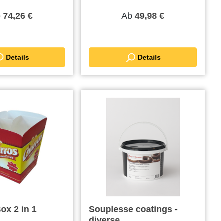
b
Ab
74,26 €
49,98 €
Details
Details
ox 2 in 1
Souplesse coatings -
diverse