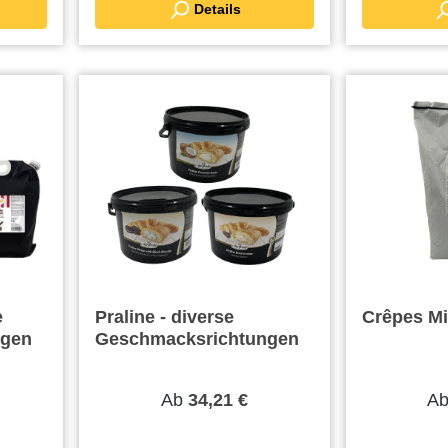
Details
e
Praline - diverse
Crêpes Mi
ngen
Geschmacksrichtungen
Ab
A
34,21 €