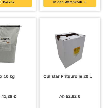
In den Warenkorb ＋
Details
x 10 kg
Culistar Frituurolie 20 L
b
Ab
41,38 €
52,62 €