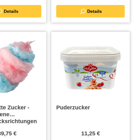
Details
Details
te Zucker -
Puderzucker
dene
ksrichtungen
39,75 €
11,25 €