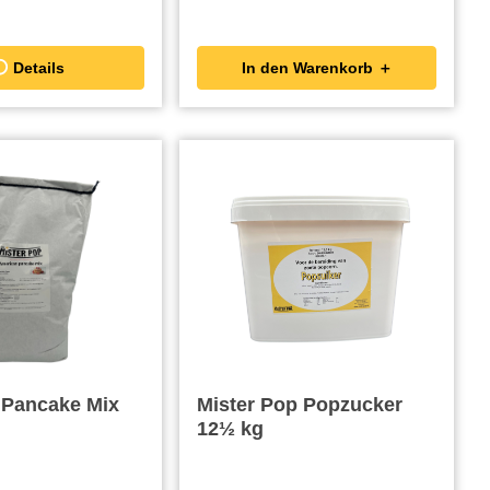
Details
In den Warenkorb ＋
 Pancake Mix
Mister Pop Popzucker
12½ kg