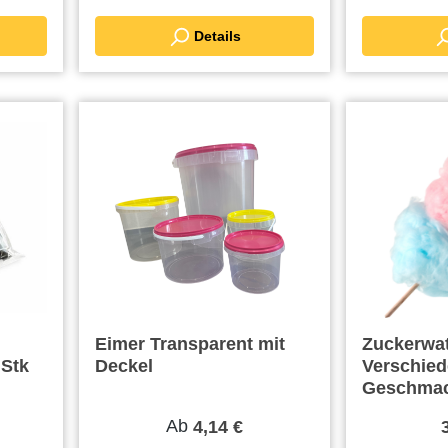
Details
Eimer Transparent mit
Zuckerwat
 Stk
Deckel
Verschie
Geschmac
Ab
4,14 €