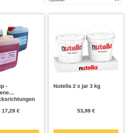
p -
Nutella 2 x jar 3 kg
dene
ksrichtungen
b
17,29 €
53,99 €