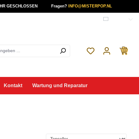
UHR GESCHLOSSEN
Fragen?
INFO@MISTERPOP.NL
Deutsch
Du hast 0 Produkte a
Kontakt
Wartung und Reparatur