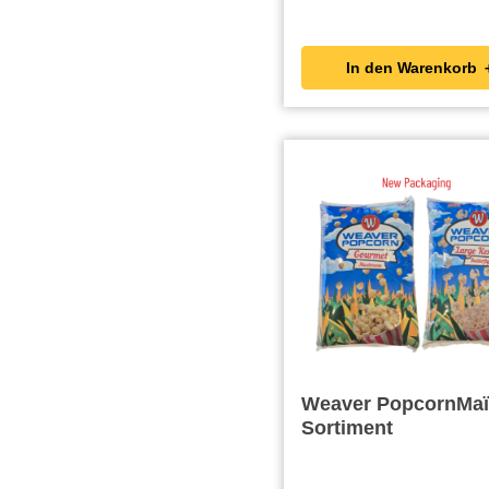
In den Wa
Weaver PopcornMaï
Sortiment