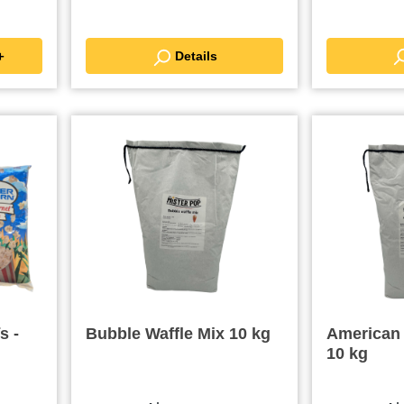
renkorb ＋
Details
s -
Bubble Waffle Mix 10 kg
American
10 kg