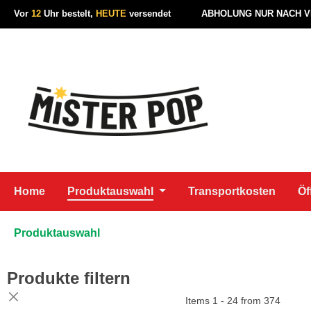
Vor
12
Uhr bestelt,
HEUTE
versendet
ABHOLUNG NUR NACH 
 Hauptinhalt springen
Zur Suche springen
Zur Hauptnavigation springen
Home
Produktauswahl
Transportkosten
Öf
Produktauswahl
Produkte filtern
Items 1 - 24 from 374