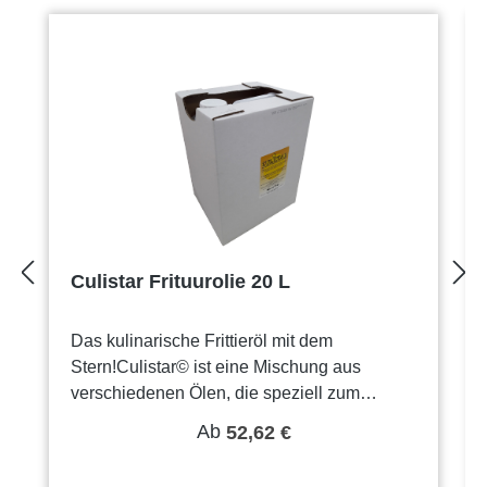
Culistar Frituurolie 20 L
Das kulinarische Frittieröl mit dem
Stern!Culistar© ist eine Mischung aus
verschiedenen Ölen, die speziell zum
Frittieren von Teig und panierten Produkten
Ab
52,62 €
wie Churros, Donuts, Fisch und Snacks
entwickelt wurde. Auch die leckersten Chips