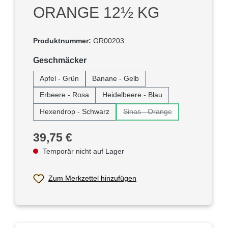
ORANGE 12½ KG
Produktnummer:
GR00203
auswählen
Geschmäcker
Apfel - Grün
Banane - Gelb
Erbeere - Rosa
Heidelbeere - Blau
Hexendrop - Schwarz
Sinas - Orange
(Diese Option ist zurzeit nicht
Regulärer Preis:
39,75 €
Temporär nicht auf Lager
Zum Merkzettel hinzufügen