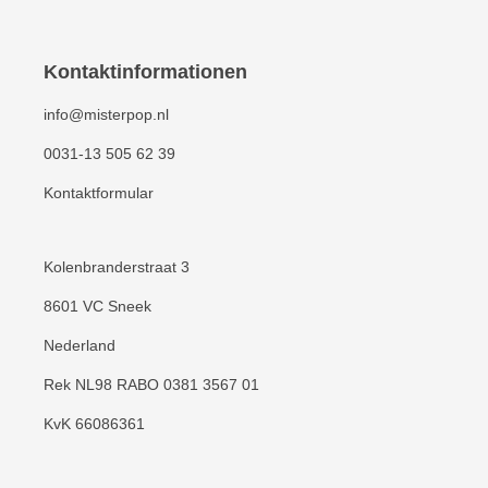
Deckel 197 mmGröße 10 Liter: Durchmesser
oben 267 mm, Höhe mit Deckel 264
mmGröße 20 Liter: Durchmesser oben 326
Kontaktinformationen
mm, Höhe mit Deckel 352 mm KunststoffDer
info@misterpop.nl
Eimer und der Deckel sind aus 100%
recycelbarem Polypropylen (PP) hergestellt.
0031-13 505 62 39
Kontaktformular
Kolenbranderstraat 3
8601 VC Sneek
Nederland
Rek NL98 RABO 0381 3567 01
KvK 66086361