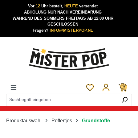
Vor
12
Uhr bestelt,
HEUTE
versendet
Zum Hauptinhalt springen
ABHOLUNG NUR NACH VEREINBARUNG
WÄHREND DES SOMMERS FREITAGS AB 12:00 UHR
GESCHLOSSEN
Fragen?
INFO@MISTERPOP.NL
Du hast 0 Produkte a
Produktauswahl
Poffertjes
Grundstoffe