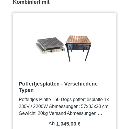
Produktgalerie überspringen
Kombiniert mit
Poffertjesplatten - Verschiedene
Typen
Poffertjes Platte 50 Dops poffertjesplatte 1x
230V / 2200W Abmessungen: 57x33x20 cm
Gewicht: 20kg Versand Abmessungen:
63x43x33cm Versandgewicht: 25,2 kg Für
Ab
1.045,00 €
diese Maschine hat Mister Pop seinen