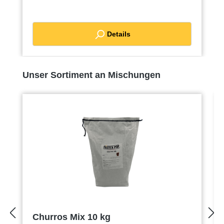
eigenen Mix! Weitere Informationen zu
diesem Mix finden Sie auf der Supplies-
Seite.
Details
Produktgalerie überspringen
Unser Sortiment an Mischungen
Churros Mix 10 kg